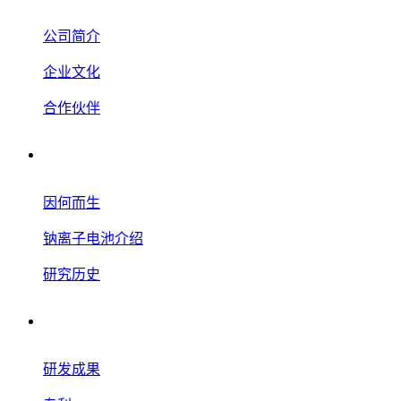
公司简介
企业文化
合作伙伴
钠离子电池
因何而生
钠离子电池介绍
研究历史
研究开发
研发成果