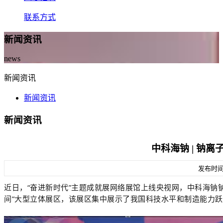
联系方式
新闻资讯
news
新闻资讯
新闻资讯
新闻资讯
中科海钠 | 钠
发布时间:2
近日，“奋进新时代”主题成就展网络展馆上线央视网，中科海钠
间”大型立体展区，该展区集中展示了我国科技水平和制造能力