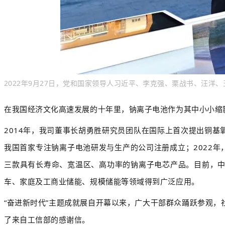
2022年9月27日，党和国家领导人习近平、李克强、栗战书、汪洋
在我国经济文化高速发展的十年里，钠离子电池作为其中小小缩
2014年，我司董事长胡勇胜研究员团队在国际上首次提出铜基氧
我国首家专注钠离子电池研发与生产的公司注册成立；2022年
三款具有长寿命、宽温区、高功率的钠离子电芯产品。目前，
车、家庭及工商业储能、规模储能等领域得到广泛应用。
“奋进新时代”主题成就展自开幕以来，广大干部群众踊跃参观
了来自工信部的感谢信。