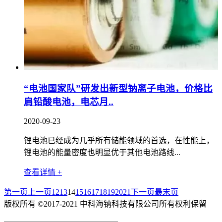
“电池国家队”研发出新型钠离子电池，价格比
肩铅酸电池，电芯月..
2020-09-23
锂电池已经成为几乎所有储能领域的首选，在性能上，
锂电池的能量密度也明显优于其他电池路线...
查看详情 +
第一页
上一页
12
13
14
15
16
17
18
19
20
21
下一页
最末页
版权所有 ©2017-2021 中科海钠科技有限公司所有权利保留
京
ICP备19052738号