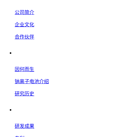
公司简介
企业文化
合作伙伴
钠离子电池
因何而生
钠离子电池介绍
研究历史
研究开发
研发成果