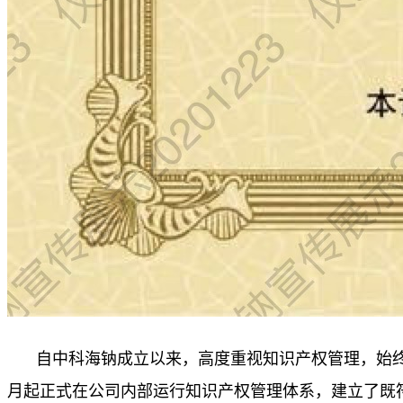
自中科海钠成立以来，高度重视知识产权管理，始终
月起正式在公司内部运行知识产权管理体系，建立了既