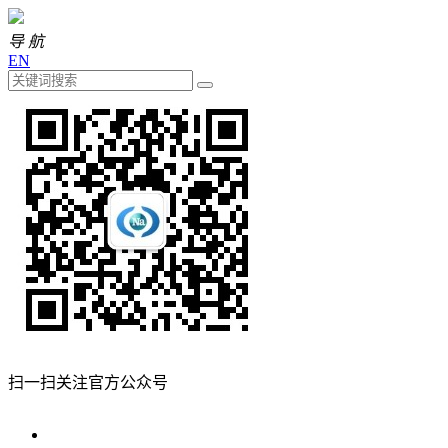
导 航
EN
扫一扫关注官方公众号
关于海钠