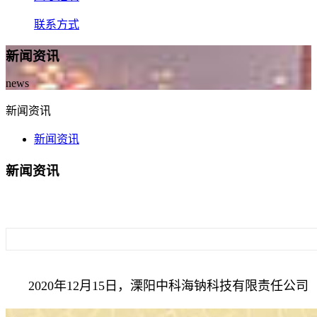
联系方式
新闻资讯
news
新闻资讯
新闻资讯
新闻资讯
2020年12月15日，溧阳中科海钠科技有限责任公司（