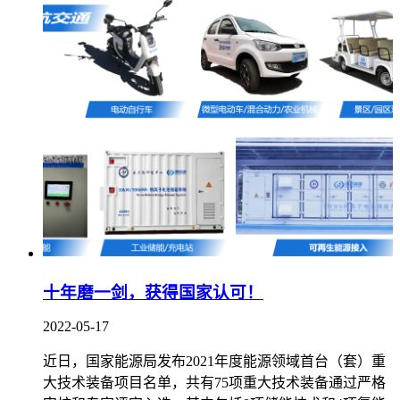
十年磨一剑，获得国家认可！
2022-05-17
近日，国家能源局发布2021年度能源领域首台（套）重
大技术装备项目名单，共有75项重大技术装备通过严格