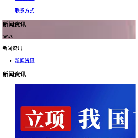
联系方式
新闻资讯
news
新闻资讯
新闻资讯
新闻资讯