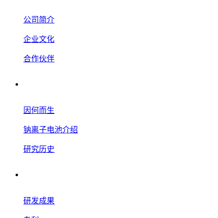
公司简介
企业文化
合作伙伴
钠离子电池
因何而生
钠离子电池介绍
研究历史
研究开发
研发成果