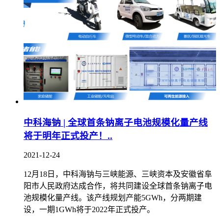
中科海钠 | 全球首条钠离子电池规模化量产线
将于明年正式投产！..
2021-12-24
12月18日，中科海钠与三峡能源、三峡资本及安徽省阜
阳市人民政府达成合作，将共同建设全球首条钠离子电
池规模化量产线。该产线规划产能5GWh，分两期建
设，一期1GWh将于2022年正式投产。