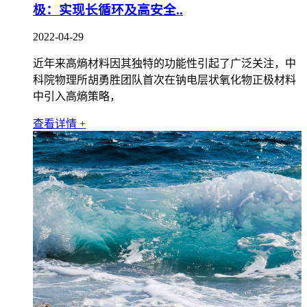
极：实现长循环及高安全..
2022-04-29
近年来高熵材料因其独特的功能性引起了广泛关注，中
科院物理所胡勇胜团队首次在钠电层状氧化物正极材料
中引入高熵策略，
查看详情 +