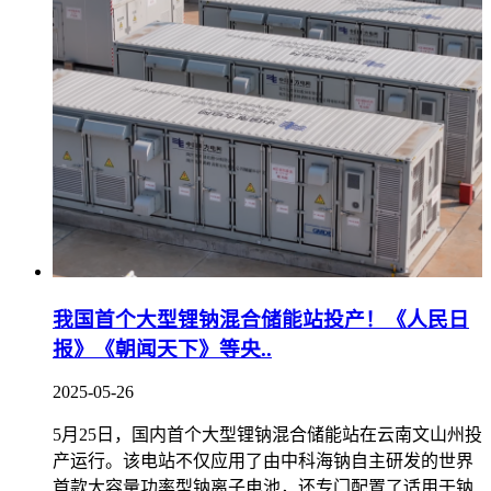
我国首个大型锂钠混合储能站投产！《人民日
报》《朝闻天下》等央..
2025-05-26
5月25日，国内首个大型锂钠混合储能站在云南文山州投
产运行。该电站不仅应用了由中科海钠自主研发的世界
首款大容量功率型钠离子电池，还专门配置了适用于钠