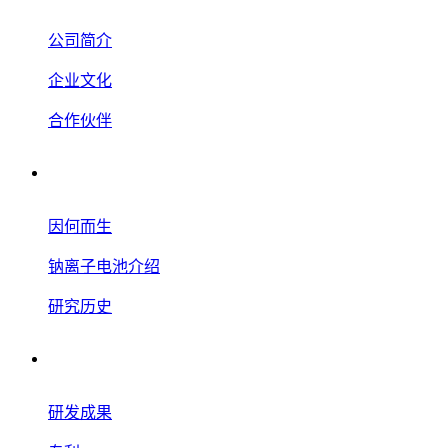
公司简介
企业文化
合作伙伴
钠离子电池
因何而生
钠离子电池介绍
研究历史
研究开发
研发成果