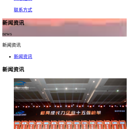
联系方式
新闻资讯
news
新闻资讯
新闻资讯
新闻资讯