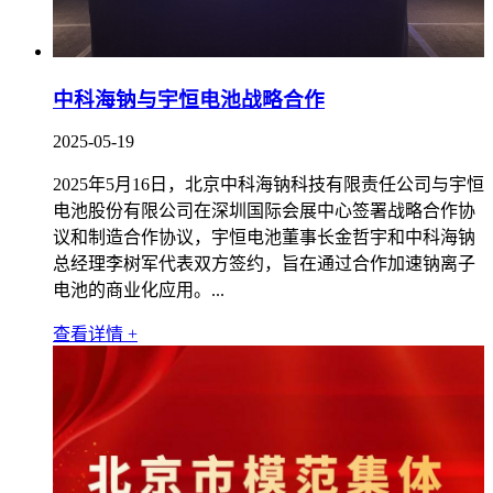
中科海钠与宇恒电池战略合作
2025-05-19
2025年5月16日，北京中科海钠科技有限责任公司与宇恒
电池股份有限公司在深圳国际会展中心签署战略合作协
议和制造合作协议，宇恒电池董事长金哲宇和中科海钠
总经理李树军代表双方签约，旨在通过合作加速钠离子
电池的商业化应用。...
查看详情 +